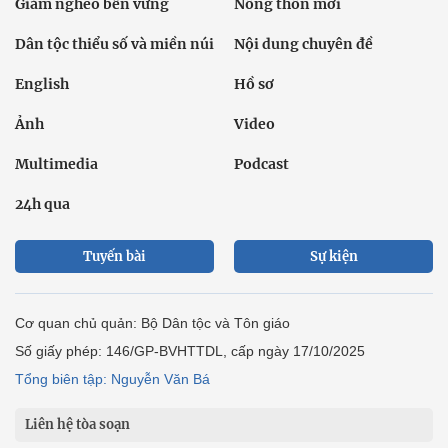
Giảm nghèo bền vững
Nông thôn mới
Dân tộc thiểu số và miền núi
Nội dung chuyên đề
English
Hồ sơ
Ảnh
Video
Multimedia
Podcast
24h qua
Tuyến bài
Sự kiện
Cơ quan chủ quản: Bộ Dân tộc và Tôn giáo
Số giấy phép: 146/GP-BVHTTDL, cấp ngày 17/10/2025
Tổng biên tập: Nguyễn Văn Bá
Liên hệ tòa soạn