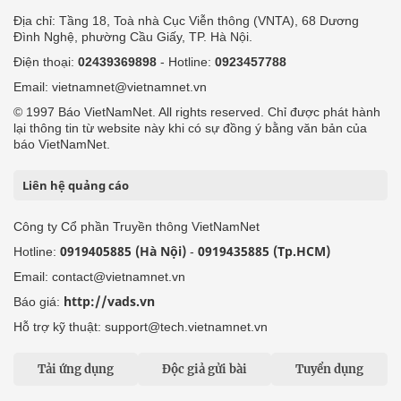
Địa chỉ: Tầng 18, Toà nhà Cục Viễn thông (VNTA), 68 Dương
Đình Nghệ, phường Cầu Giấy, TP. Hà Nội.
Điện thoại:
02439369898
- Hotline:
0923457788
Email: vietnamnet@vietnamnet.vn
© 1997 Báo VietNamNet. All rights reserved. Chỉ được phát hành
lại thông tin từ website này khi có sự đồng ý bằng văn bản của
báo VietNamNet.
Liên hệ quảng cáo
Công ty Cổ phần Truyền thông VietNamNet
0919405885 (Hà Nội)
0919435885 (Tp.HCM)
Hotline:
-
Email: contact@vietnamnet.vn
http://vads.vn
Báo giá:
Hỗ trợ kỹ thuật: support@tech.vietnamnet.vn
Tải ứng dụng
Độc giả gửi bài
Tuyển dụng