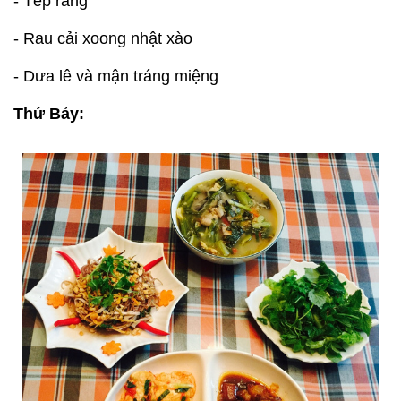
- Tép rang
- Rau cải xoong nhật xào
- Dưa lê và mận tráng miệng
Thứ Bảy: