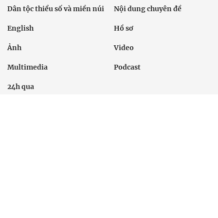
Dân tộc thiểu số và miền núi
Nội dung chuyên đề
English
Hồ sơ
Ảnh
Video
Multimedia
Podcast
24h qua
Tuyến bài
Sự kiện
Cơ quan chủ quản: Bộ Dân tộc và Tôn giáo
Số giấy phép: 146/GP-BVHTTDL, cấp ngày 17/10/2025
Tổng biên tập: Nguyễn Văn Bá
Liên hệ tòa soạn
Địa chỉ: Tầng 18, Toà nhà Cục Viễn thông (VNTA), 68 Dương