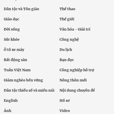
Dân tộc và Tôn giáo
Thể thao
Giáo dục
Thế giới
Đời sống
Văn hóa - Giải trí
Sức khỏe
Công nghệ
Ô tô xe máy
Du lịch
Bất động sản
Bạn đọc
Tuần Việt Nam
Công nghiệp hỗ trợ
Giảm nghèo bền vững
Nông thôn mới
Dân tộc thiểu số và miền núi
Nội dung chuyên đề
English
Hồ sơ
Ảnh
Video