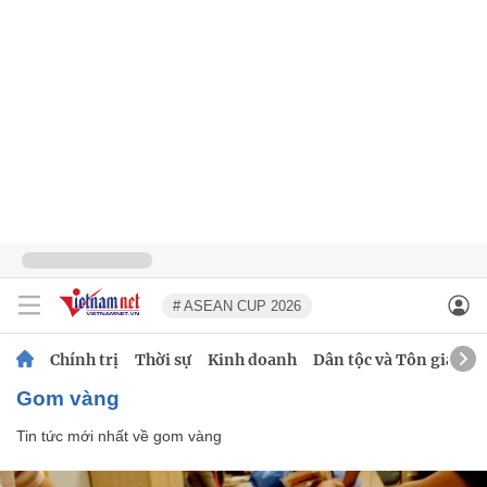
# ASEAN CUP 2026
Chính trị
Thời sự
Kinh doanh
Dân tộc và Tôn giáo
gom vàng
Tin tức mới nhất về
gom vàng