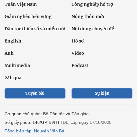
Tuần Việt Nam
Công nghiệp hỗ trợ
Giảm nghèo bền vững
Nông thôn mới
Dân tộc thiểu số và miền núi
Nội dung chuyên đề
English
Hồ sơ
Ảnh
Video
Multimedia
Podcast
24h qua
Tuyến bài
Sự kiện
Cơ quan chủ quản: Bộ Dân tộc và Tôn giáo
Số giấy phép: 146/GP-BVHTTDL, cấp ngày 17/10/2025
Tổng biên tập: Nguyễn Văn Bá