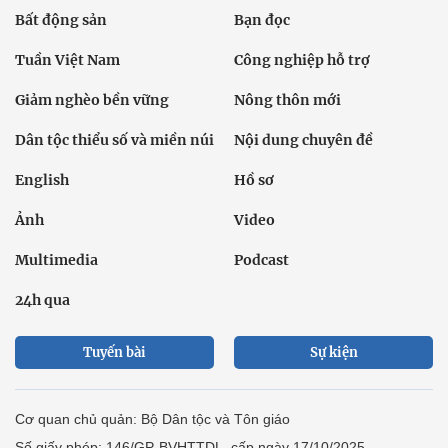
Bất động sản
Bạn đọc
Tuần Việt Nam
Công nghiệp hỗ trợ
Giảm nghèo bền vững
Nông thôn mới
Dân tộc thiểu số và miền núi
Nội dung chuyên đề
English
Hồ sơ
Ảnh
Video
Multimedia
Podcast
24h qua
Tuyến bài
Sự kiện
Cơ quan chủ quản: Bộ Dân tộc và Tôn giáo
Số giấy phép: 146/GP-BVHTTDL, cấp ngày 17/10/2025