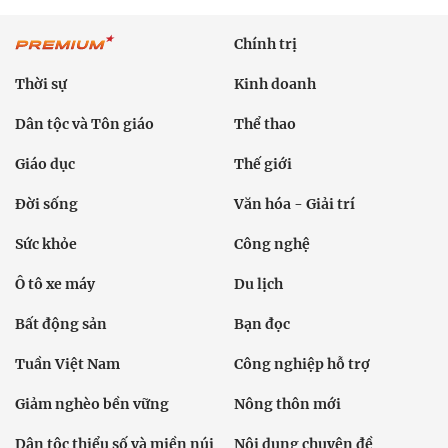
Chính trị
Thời sự
Kinh doanh
Dân tộc và Tôn giáo
Thể thao
Giáo dục
Thế giới
Đời sống
Văn hóa - Giải trí
Sức khỏe
Công nghệ
Ô tô xe máy
Du lịch
Bất động sản
Bạn đọc
Tuần Việt Nam
Công nghiệp hỗ trợ
Giảm nghèo bền vững
Nông thôn mới
Dân tộc thiểu số và miền núi
Nội dung chuyên đề