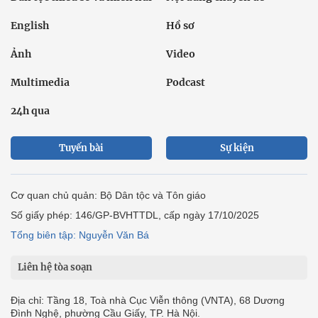
English
Hồ sơ
Ảnh
Video
Multimedia
Podcast
24h qua
Tuyến bài
Sự kiện
Cơ quan chủ quản: Bộ Dân tộc và Tôn giáo
Số giấy phép: 146/GP-BVHTTDL, cấp ngày 17/10/2025
Tổng biên tập: Nguyễn Văn Bá
Liên hệ tòa soạn
Địa chỉ: Tầng 18, Toà nhà Cục Viễn thông (VNTA), 68 Dương
Đình Nghệ, phường Cầu Giấy, TP. Hà Nội.