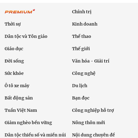
Chính trị
Thời sự
Kinh doanh
Dân tộc và Tôn giáo
Thể thao
Giáo dục
Thế giới
Đời sống
Văn hóa - Giải trí
Sức khỏe
Công nghệ
Ô tô xe máy
Du lịch
Bất động sản
Bạn đọc
Tuần Việt Nam
Công nghiệp hỗ trợ
Giảm nghèo bền vững
Nông thôn mới
Dân tộc thiểu số và miền núi
Nội dung chuyên đề