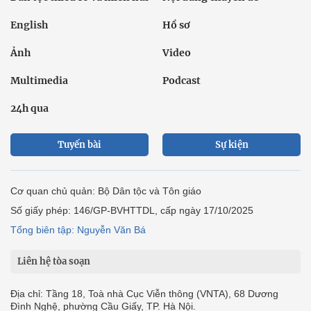
English
Hồ sơ
Ảnh
Video
Multimedia
Podcast
24h qua
Tuyến bài
Sự kiện
Cơ quan chủ quản: Bộ Dân tộc và Tôn giáo
Số giấy phép: 146/GP-BVHTTDL, cấp ngày 17/10/2025
Tổng biên tập: Nguyễn Văn Bá
Liên hệ tòa soạn
Địa chỉ: Tầng 18, Toà nhà Cục Viễn thông (VNTA), 68 Dương
Đình Nghệ, phường Cầu Giấy, TP. Hà Nội.