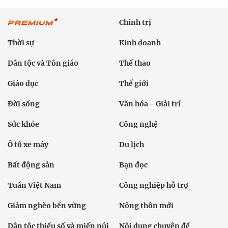
Chính trị
Thời sự
Kinh doanh
Dân tộc và Tôn giáo
Thể thao
Giáo dục
Thế giới
Đời sống
Văn hóa - Giải trí
Sức khỏe
Công nghệ
Ô tô xe máy
Du lịch
Bất động sản
Bạn đọc
Tuần Việt Nam
Công nghiệp hỗ trợ
Giảm nghèo bền vững
Nông thôn mới
Dân tộc thiểu số và miền núi
Nội dung chuyên đề