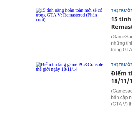
THỊ TRƯỜ
15 tín
Remast
(GameSao)
những tín
trong GTA
THỊ TRƯỜ
Điểm t
18/11/
(Gamesao)
bản cập n
(GTA V) t