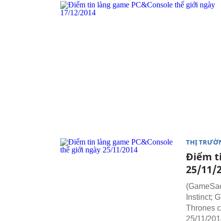
THỊ TRƯỜ
Điểm t
25/11/
(GameSao)
Instinct;
Thrones c
25/11/201