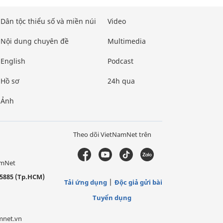
Dân tộc thiểu số và miền núi
Video
Nội dung chuyên đề
Multimedia
English
Podcast
Hồ sơ
24h qua
Ảnh
Theo dõi VietNamNet trên
amNet
5885 (Tp.HCM)
Tải ứng dụng
Độc giả gửi bài
Tuyển dụng
mnet.vn