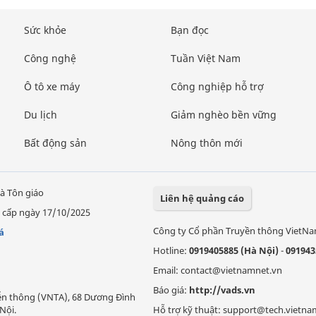
Sức khỏe
Bạn đọc
Công nghệ
Tuần Việt Nam
Ô tô xe máy
Công nghiệp hỗ trợ
Du lịch
Giảm nghèo bền vững
Bất động sản
Nông thôn mới
à Tôn giáo
Liên hệ quảng cáo
 cấp ngày 17/10/2025
Công ty Cổ phần Truyền thông VietN
á
Hotline:
0919405885 (Hà Nội)
-
091943
Email: contact@vietnamnet.vn
Báo giá:
http://vads.vn
Viễn thông (VNTA), 68 Dương Đình
Nội.
Hỗ trợ kỹ thuật: support@tech.vietna