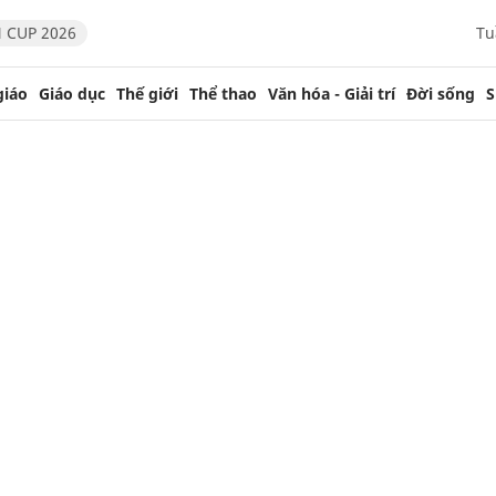
 CUP 2026
Tu
giáo
Giáo dục
Thế giới
Thể thao
Văn hóa - Giải trí
Đời sống
S