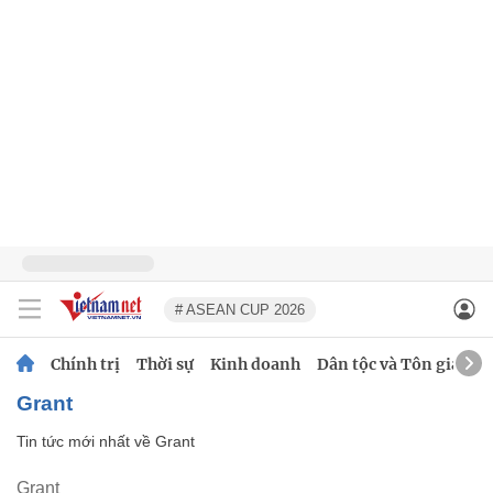
# ASEAN CUP 2026
Chính trị
Thời sự
Kinh doanh
Dân tộc và Tôn giáo
Grant
Tin tức mới nhất về
Grant
Grant