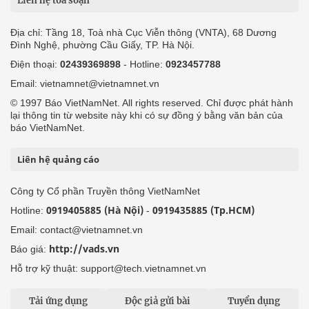
Liên hệ tòa soạn
Địa chỉ: Tầng 18, Toà nhà Cục Viễn thông (VNTA), 68 Dương
Đình Nghệ, phường Cầu Giấy, TP. Hà Nội.
Điện thoại:
02439369898
- Hotline:
0923457788
Email: vietnamnet@vietnamnet.vn
© 1997 Báo VietNamNet. All rights reserved. Chỉ được phát hành
lại thông tin từ website này khi có sự đồng ý bằng văn bản của
báo VietNamNet.
Liên hệ quảng cáo
Công ty Cổ phần Truyền thông VietNamNet
0919405885 (Hà Nội)
0919435885 (Tp.HCM)
Hotline:
-
Email: contact@vietnamnet.vn
http://vads.vn
Báo giá:
Hỗ trợ kỹ thuật: support@tech.vietnamnet.vn
Tải ứng dụng
Độc giả gửi bài
Tuyển dụng