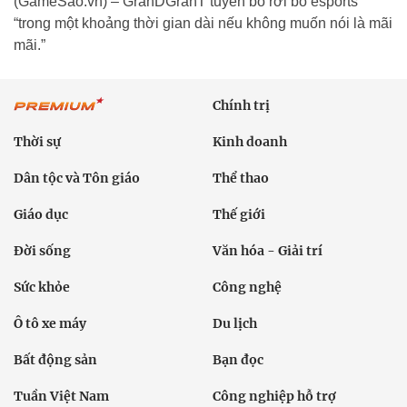
(GameSao.vn) – GranDGranT tuyên bố rời bỏ esports
“trong một khoảng thời gian dài nếu không muốn nói là mãi
mãi.”
Chính trị
Thời sự
Kinh doanh
Dân tộc và Tôn giáo
Thể thao
Giáo dục
Thế giới
Đời sống
Văn hóa - Giải trí
Sức khỏe
Công nghệ
Ô tô xe máy
Du lịch
Bất động sản
Bạn đọc
Tuần Việt Nam
Công nghiệp hỗ trợ