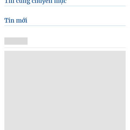
Tin cùng chuyên mục
Tin mới