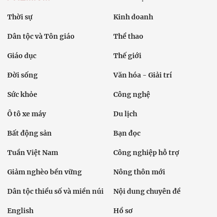
Thời sự
Kinh doanh
Dân tộc và Tôn giáo
Thể thao
Giáo dục
Thế giới
Đời sống
Văn hóa - Giải trí
Sức khỏe
Công nghệ
Ô tô xe máy
Du lịch
Bất động sản
Bạn đọc
Tuần Việt Nam
Công nghiệp hỗ trợ
Giảm nghèo bền vững
Nông thôn mới
Dân tộc thiểu số và miền núi
Nội dung chuyên đề
English
Hồ sơ