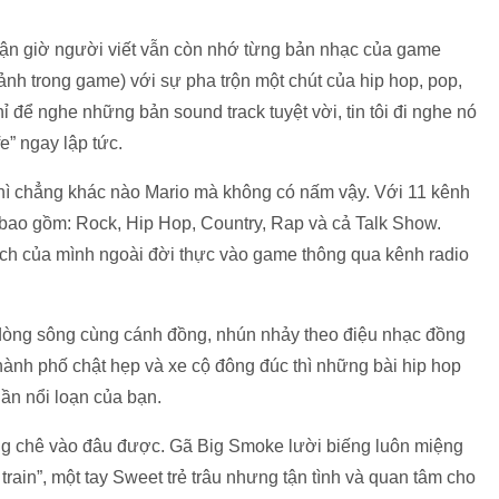
tận giờ người viết vẫn còn nhớ từng bản nhạc của game
 trong game) với sự pha trộn một chút của hip hop, pop,
hỉ để nghe những bản sound track tuyệt vời, tin tôi đi nghe nó
” ngay lập tức.
hì chẳng khác nào Mario mà không có nấm vậy. Với 11 kênh
 bao gồm: Rock, Hip Hop, Country, Rap và cả Talk Show.
ích của mình ngoài đời thực vào game thông qua kênh radio
 dòng sông cùng cánh đồng, nhún nhảy theo điệu nhạc đồng
ành phố chật hẹp và xe cộ đông đúc thì những bài hip hop
ần nổi loạn của bạn.
ng chê vào đâu được. Gã Big Smoke lười biếng luôn miệng
e train”, một tay Sweet trẻ trâu nhưng tận tình và quan tâm cho