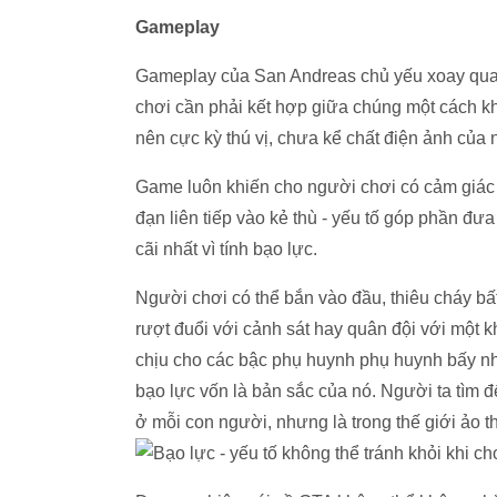
Gameplay
Gameplay của San Andreas chủ yếu xoay quan
chơi cần phải kết hợp giữa chúng một cách kh
nên cực kỳ thú vị, chưa kể chất điện ảnh của
Game luôn khiến cho người chơi có cảm giác p
đạn liên tiếp vào kẻ thù - yếu tố góp phần đ
cãi nhất vì tính bạo lực.
Người chơi có thể bắn vào đầu, thiêu cháy bất
rượt đuổi với cảnh sát hay quân đội với một 
chịu cho các bậc phụ huynh phụ huynh bấy nhi
bạo lực vốn là bản sắc của nó. Người ta tìm đ
ở mỗi con người, nhưng là trong thế giới ảo th