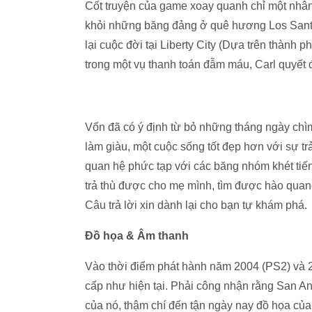
Cốt truyện của game xoay quanh chỉ một nhân
khỏi những băng đảng ở quê hương Los Santo
lại cuộc đời tại Liberty City (Dựa trên thành 
trong một vụ thanh toán đẫm máu, Carl quyết đị
Vốn đã có ý định từ bỏ những tháng ngày chìm
làm giàu, một cuộc sống tốt đẹp hơn với sự t
quan hệ phức tạp với các băng nhóm khét tiến
trả thù được cho mẹ mình, tìm được hào qua
Câu trả lời xin dành lại cho bạn tự khám phá.
Đồ họa & Âm thanh
Vào thời điểm phát hành năm 2004 (PS2) và 2
cấp như hiện tại. Phải công nhận rằng San A
của nó, thậm chí đến tận ngày nay đồ họa củ