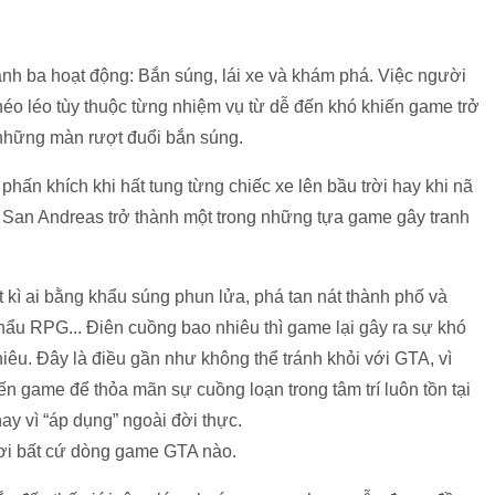
h ba hoạt động: Bắn súng, lái xe và khám phá. Việc người
éo léo tùy thuộc từng nhiệm vụ từ dễ đến khó khiến game trở
 những màn rượt đuổi bắn súng.
hấn khích khi hất tung từng chiếc xe lên bầu trời hay khi nã
ưa San Andreas trở thành một trong những tựa game gây tranh
 kì ai bằng khẩu súng phun lửa, phá tan nát thành phố và
khẩu RPG... Điên cuồng bao nhiêu thì game lại gây ra sự khó
êu. Đây là điều gần như không thể tránh khỏi với GTA, vì
ến game để thỏa mãn sự cuồng loạn trong tâm trí luôn tồn tại
ay vì “áp dụng” ngoài đời thực.