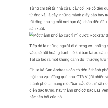
Từng chi tiết từ nhà cửa, cây cối, xe cộ đều 
từ ống xả, lá cây, những mảnh giấy báo bay t
rất rộng nhưng mỗi nơi bạn đặt chân đến đều 
sản xuất.
Tiếp đó là những người đi đường với những câ
vào, sẽ hốt hoảng tránh né khi bạn lái xe sát
Tất cả tạo ra một khung cảnh đời thường tươn
Chưa kể San Andreas còn có đến 3 thành phố 
một khu vực đồng quê như GTA V (tất nhiên về 
thành phố lại mang một "bản sắc đô thị” rất r
điện đặc trưng, hay thành phố cờ bạc Las Ven
bậc tiền bối của nó.