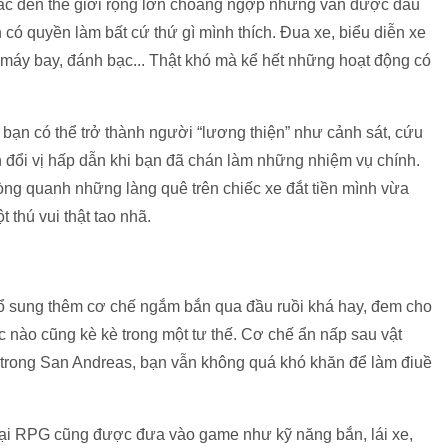
ắc đến thế giới rộng lớn choáng ngợp nhưng vẫn được đầu
ạn có quyền làm bất cứ thứ gì mình thích. Đua xe, biểu diễn xe
i máy bay, đánh bạc... Thật khó mà kể hết những hoạt động có
bạn có thể trở thành người “lương thiện” như cảnh sát, cứu
n đổi vị hấp dẫn khi bạn đã chán làm những nhiệm vụ chính.
vòng quanh những làng quê trên chiếc xe đắt tiền mình vừa
thú vui thật tao nhã.
ổ sung thêm cơ chế ngắm bắn qua đầu ruồi khá hay, đem cho
úc nào cũng kè kè trong một tư thế. Cơ chế ẩn nấp sau vật
trong San Andreas, bạn vẫn không quá khó khăn để làm điuề
oại RPG cũng được đưa vào game như kỹ năng bắn, lái xe,