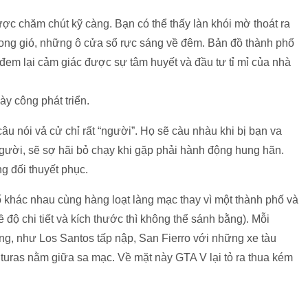
được chăm chút kỹ càng. Bạn có thể thấy làn khói mờ thoát ra
rong gió, những ô cửa sổ rực sáng về đêm. Bản đồ thành phố
đem lại cảm giác được sự tâm huyết và đầu tư tỉ mỉ của nhà
u nói vả cử chỉ rất “người”. Họ sẽ càu nhàu khi bị bạn va
 người, sẽ sợ hãi bỏ chạy khi gặp phải hành động hung hãn.
g đối thuyết phục.
khác nhau cùng hàng loạt làng mạc thay vì một thành phố và
độ chi tiết và kích thước thì không thể sánh bằng). Mỗi
iêng, như Los Santos tấp nập, San Fierro với những xe tàu
turas nằm giữa sa mạc. Về mặt này GTA V lại tỏ ra thua kém