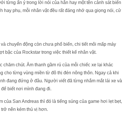
 từng ẩn ý trong lời nói của hắn hay một tên cảnh sát biến
ính hay phụ, mỗi nhân vật đều rất đáng nhớ qua giọng nói, cử
và chuyển động còn chưa phổ biến, chi tiết môi mấp máy
ợt bậc của Rockstar trong việc thiết kế nhân vật.
c chăm chút. Âm thanh gầm rú của mỗi chiếc xe lại khác
ưng cho từng vùng miền từ đô thị đén nông thôn. Ngay cả khi
mình đang đứng ở đâu. Người viết đã từng nhắm mắt lái xe và
để biết nơi mình đang đi.
 của San Andreas thì đó là tiếng súng của game hơi lẹt bẹt,
trở nên kém thú vị hơn.