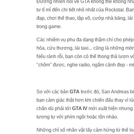
Đương nhiên nói về GTA không thể không nh
tư tỉ mỉ đến chi tiết nhỏ nhất của Rockstar. B
đạp, chơi thể thao, tập võ, cướp nhà băng, lá
trong game.
Các nhiệm vụ phụ đa dạng thậm chí cho phép 
hỏa, cứu thương, lái taxi... cũng là những mó
Nếu rảnh rỗi, bạn còn có thể thong thả lượn 
"chôm" được, nghe radio, ngắm cảnh đẹp - một 
So với các bản
GTA
trước đó, San Andreas b
bạn cảm giác thật hơn khi chiến đấu thay vì l
chắn dù phải tới
GTA IV
mới xuất hiện nhưng 
tương tự với phím ngồi hoặc lộn nhào.
Những chỉ số nhân vật lấy cảm hứng từ thể l