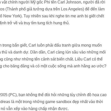
 vật chính người Mỹ gốc Phi tên Carl Johnson, người đã rời
s (Thành phố giả tưởng dựa trên Los Angeles) để đến làm
phố New York). Tuy nhiên sau khi nghe tin mẹ anh bị giết chết
nh trở về và truy tìm tung tích hung thủ.
 trong bắn giết, Carl luôn phải đấu tranh giữa mong muốn
rả thủ và danh dự. Dần dần, Carl càng lún sâu vào những mối
g cũng như những tên cảnh sát biến chất. Liệu Carl có thể
ng cho băng đảng và có một cuộc sống mà anh hằng ao ước?
005 (PC), bạn không thể đòi hỏi những tùy chỉnh đồ họa cao
ndreas là một trong những game sandbox đẹp nhất vào thời
a nó vẫn xếp vào hàng chấp nhận được.