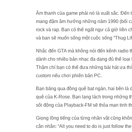
Âm thanh của game phải nó là xuất sắc. Đến 
mang đậm âm hưởng những năm 1990 (bối cảnh
rock và rap. Bạn có thể ngất ngư cả giờ liền c
và bạn sẽ muốn sống một cuộc sống “Thug Life
Nhắc đến GTA mà không nói đến kênh radio t
dành cho nhiều bản nhạc đa dạng đủ thể loại
Thậm chí bạn có thể đưa những bài hát ưa th
custom nếu chơi phiên bản PC.
Bạn băng qua đồng quê bạt ngàn, hai bên là
quê của K-Rose. Bạn lạng lách trong những th
sôi động của Playback-FM sẽ thỏa mạn tinh th
Giọng lồng tiếng của từng nhân vật cũng khô
cằn nhằn: “All you need to do is just follow th