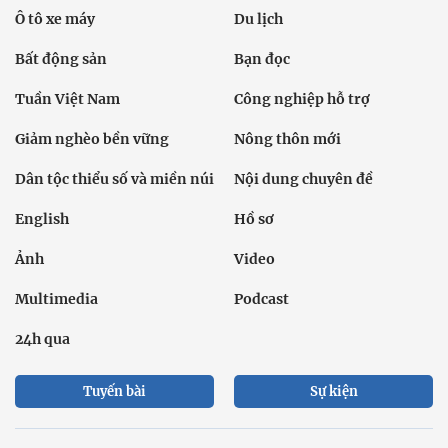
Ô tô xe máy
Du lịch
Bất động sản
Bạn đọc
Tuần Việt Nam
Công nghiệp hỗ trợ
Giảm nghèo bền vững
Nông thôn mới
Dân tộc thiểu số và miền núi
Nội dung chuyên đề
English
Hồ sơ
Ảnh
Video
Multimedia
Podcast
24h qua
Tuyến bài
Sự kiện