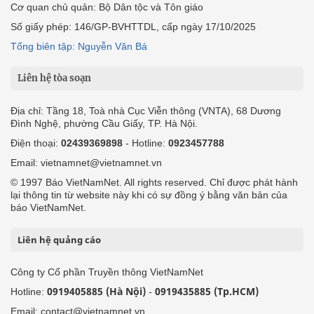
Cơ quan chủ quản: Bộ Dân tộc và Tôn giáo
Số giấy phép: 146/GP-BVHTTDL, cấp ngày 17/10/2025
Tổng biên tập: Nguyễn Văn Bá
Liên hệ tòa soạn
Địa chỉ: Tầng 18, Toà nhà Cục Viễn thông (VNTA), 68 Dương
Đình Nghệ, phường Cầu Giấy, TP. Hà Nội.
Điện thoại:
02439369898
- Hotline:
0923457788
Email: vietnamnet@vietnamnet.vn
© 1997 Báo VietNamNet. All rights reserved. Chỉ được phát hành
lại thông tin từ website này khi có sự đồng ý bằng văn bản của
báo VietNamNet.
Liên hệ quảng cáo
Công ty Cổ phần Truyền thông VietNamNet
0919405885 (Hà Nội)
0919435885 (Tp.HCM)
Hotline:
-
Email: contact@vietnamnet.vn