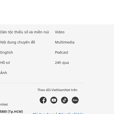
Dân tộc thiểu số và miền núi
Video
Nội dung chuyên đề
Multimedia
English
Podcast
Hồ sơ
24h qua
Ảnh
Theo dõi VietNamNet trên
amNet
5885 (Tp.HCM)