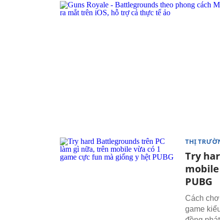
THỊ TRƯỜ
Try ha
mobile
PUBG
Cách chơi 
game kiểu
đồng phát