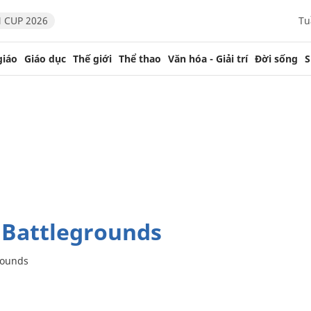
 CUP 2026
Tu
giáo
Giáo dục
Thế giới
Thể thao
Văn hóa - Giải trí
Đời sống
S
y Battlegrounds
rounds