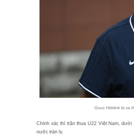
Guus Hiddink bị sa 
Chính xác thì trận thua U22 Việt Nam, dưới
nước tràn ly.