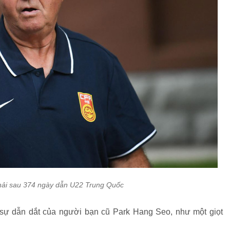
thải sau 374 ngày dẫn U22 Trung Quốc
 sự dẫn dắt của người bạn cũ Park Hang Seo, như một giọt