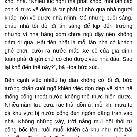
khỏi nhà. “Nhiều lúc nghĩ mà phát khóc, mỗi lần các
con đi trực về đêm là cứ phải đi nhờ qua nhà người
khác mới về được nhà mình. Có những buổi sáng,
cháu nhà tôi đòi đi ăn sáng để kịp đến trường
nhưng vì nhà hàng xóm chưa ngủ dậy nên không
dám đi qua. Bất tiện nhất là mỗi lần nhà có khách
ghé chơi, cười ra nước mắt. Xe cộ của gia đình
toàn phải đi gửi chứ có cho được vào nhà đâu. Sao
lại khổ đến thế này?”, bà Hòa bức xúc.
Bên cạnh việc nhiều hộ dân không có lối đi, bức
tường chắn cuối ngõ khiến việc dọn dẹp vệ sinh hệ
thống cống thoát nước không thể thực hiện được.
Nhiều năm lưu cữu, rác thải dồn ứ, mỗi khi mưa to
cả khu vực bị nước cống đen ngòm dâng tràn vào
nhà. Không những vậy, trời nắng mùi hôi thối từ
cống bốc lên, ruồi muỗi khiến cả khu như một bãi