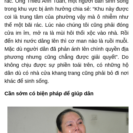
rác. Ông Thiều Anh Tuấn, một người dân sinh sống
trong khu vực bị ảnh hưởng chia sẻ: “Khu này được
coi là trung tâm của phường vậy mà ô nhiễm như
thể một bãi rác. Lúc nào chúng tôi cũng phải đóng
cửa im ỉm, mở ra là mùi hôi thối xộc vào nhà. Rồi
đến khi nước dâng lên thì cơ man nào là ruồi muỗi.
Mặc dù người dân đã phản ánh lên chính quyền địa
phương nhưng cũng chẳng được giải quyết”. Do
không chịu được sự phiền toái trên, có những hộ
dân dù có nhà cửa khang trang cũng phải bỏ đi nơi
khác để sinh sống.
Cần sớm có biện pháp để giúp dân