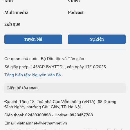
Ảnh
Video
Multimedia
Podcast
24h qua
Tuyến bài
Sự kiện
Cơ quan chủ quản: Bộ Dân tộc và Tôn giáo
Số giấy phép: 146/GP-BVHTTDL, cấp ngày 17/10/2025
Tổng biên tập: Nguyễn Văn Bá
Liên hệ tòa soạn
Địa chỉ: Tầng 18, Toà nhà Cục Viễn thông (VNTA), 68 Dương
Đình Nghệ, phường Cầu Giấy, TP. Hà Nội.
Điện thoại:
02439369898
- Hotline:
0923457788
Email: vietnamnet@vietnamnet.vn