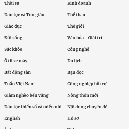
Thời sự
Kinh doanh
Dân tộc và Tôn giáo
Thể thao
Giáo dục
Thế giới
Đời sống
Văn hóa - Giải trí
Sức khỏe
Công nghệ
Ô tô xe máy
Du lịch
Bất động sản
Bạn đọc
Tuần Việt Nam
Công nghiệp hỗ trợ
Giảm nghèo bền vững
Nông thôn mới
Dân tộc thiểu số và miền núi
Nội dung chuyên đề
English
Hồ sơ