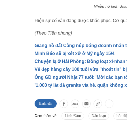
Nhiều hộ kinh doa
Hiện sự cố vẫn đang được khắc phục. Cơ qua
(Theo Tiền phong)
Giang hồ đất Cảng núp bóng doanh nhân t
Minh Béo sẽ bị xét xử ở Mỹ ngày 15/4
Chuyện lạ ở Hải Phòng: Đồng loạt xi-nhan t
Vẻ đẹp hàng cây 100 tuổi vừa "thoát tin" b
Ông GĐ người Nhật 77 tuổi: 'Mời các bạn t
'1.000 tỷ lát đá granite vỉa hè, quận không x
Bình luận
Xem thêm về:
Linh Đàm
Náo loạn
bốt đi