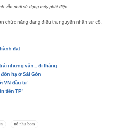
nh vẫn phải sử dụng máy phát điện.
n chức năng đang điều tra nguyên nhân sự cố.
hành đạt
rái nhưng vẫn... đi thẳng
ị đốn hạ ở Sài Gòn
ới VN đầu tư'
in tiền TP'
ện
nổ như bom