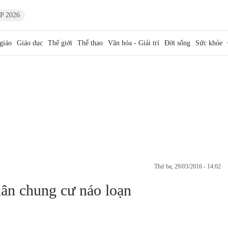
P 2026
giáo
Giáo dục
Thế giới
Thể thao
Văn hóa - Giải trí
Đời sống
Sức khỏe
thứ ba, 29/03/2016 - 14:02
dân chung cư náo loạn