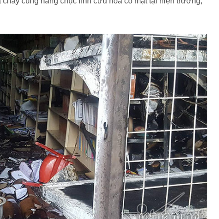
háy cùng hàng chục lính cứu hỏa có mặt tại hiện trường,