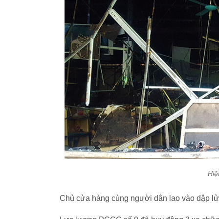
Hiệ
Chủ cửa hàng cùng người dân lao vào dập lử