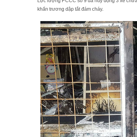
Lực lượng PCCC số 9 đã huy động 3 xe chữa c
khẩn trương dập tắt đám cháy.