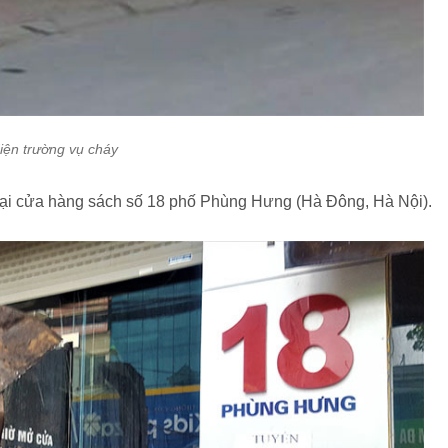
iện trường vụ cháy
tại cửa hàng sách số 18 phố Phùng Hưng (Hà Đông, Hà Nội).