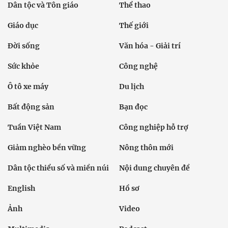
Dân tộc và Tôn giáo
Thể thao
Giáo dục
Thế giới
Đời sống
Văn hóa - Giải trí
Sức khỏe
Công nghệ
Ô tô xe máy
Du lịch
Bất động sản
Bạn đọc
Tuần Việt Nam
Công nghiệp hỗ trợ
Giảm nghèo bền vững
Nông thôn mới
Dân tộc thiểu số và miền núi
Nội dung chuyên đề
English
Hồ sơ
Ảnh
Video