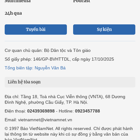
Multimedia
Podcast
24h qua
Tuyến bài
Sự kiện
Cơ quan chủ quản: Bộ Dân tộc và Tôn giáo
Số giấy phép: 146/GP-BVHTTDL, cấp ngày 17/10/2025
Tổng biên tập: Nguyễn Văn Bá
Liên hệ tòa soạn
Địa chỉ: Tầng 18, Toà nhà Cục Viễn thông (VNTA), 68 Dương
Đình Nghệ, phường Cầu Giấy, TP. Hà Nội.
Điện thoại:
02439369898
- Hotline:
0923457788
Email: vietnamnet@vietnamnet.vn
© 1997 Báo VietNamNet. All rights reserved. Chỉ được phát hành
lại thông tin từ website này khi có sự đồng ý bằng văn bản của
báo VietNamNet.