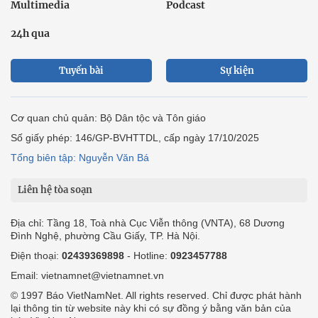
Multimedia
Podcast
24h qua
Tuyến bài
Sự kiện
Cơ quan chủ quản: Bộ Dân tộc và Tôn giáo
Số giấy phép: 146/GP-BVHTTDL, cấp ngày 17/10/2025
Tổng biên tập: Nguyễn Văn Bá
Liên hệ tòa soạn
Địa chỉ: Tầng 18, Toà nhà Cục Viễn thông (VNTA), 68 Dương
Đình Nghệ, phường Cầu Giấy, TP. Hà Nội.
Điện thoại:
02439369898
- Hotline:
0923457788
Email: vietnamnet@vietnamnet.vn
© 1997 Báo VietNamNet. All rights reserved. Chỉ được phát hành
lại thông tin từ website này khi có sự đồng ý bằng văn bản của