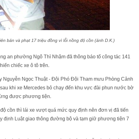
iên bản và phạt 17 triệu đồng vì lỗi nồng độ cồn (ảnh D.K.)
ông an phường Ngô Thì Nhậm đã thông báo tổ công tác 141
iển chiếc xe ô tô trên.
g úy Nguyễn Ngọc Thuật - Đội Phó Đội Tham mưu Phòng Cảnh
y sau khi xe Mercedes bỏ chạy đến khu vực đài phun nước bờ
dừng được phương tiện.
ộ cồn thì lái xe vượt quá mức quy định nên đơn vị đã tiến
uy định Luật giao thông đường bộ và tạm giữ phương tiện 7