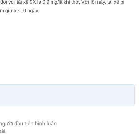
với tài xế 9X là 0,9 mg/lít khí thở. Với lỗi này, tài xế bị
ạm giữ xe 10 ngày.