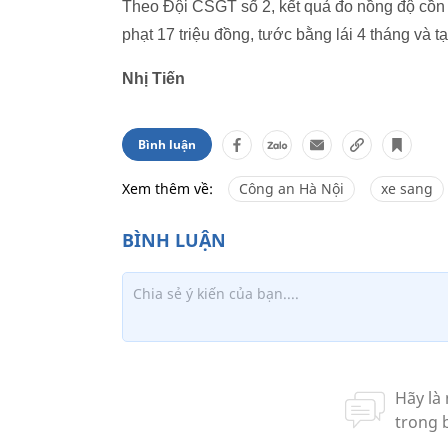
Theo Đội CSGT số 2, kết quả đo nồng độ cồn đối 
phạt 17 triệu đồng, tước bằng lái 4 tháng và t
Nhị Tiến
Bình luận
Xem thêm về:
Công an Hà Nội
xe sang