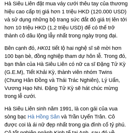
Hà Siêu Liên đặt mua váy cưới thêu tay của thương
hiệu cao cấp trị giá hơn 1 triệu HKD (
120.000 USD
)
và sử dụng những bộ trang sức đắt đỏ giá trị lên tới
hơn 10 triệu HKD (
1,2 triệu USD
) để có thể trở
thành cô dâu lộng lẫy nhất trong ngày trọng đại.
Bên cạnh đó,
HK01
tiết lộ hai nghệ sĩ sẽ mời hơn
100 bạn bè, đồng nghiệp tham dự hôn lễ. Trong đó,
bạn thân của Hà Siêu Liên có nữ ca sĩ Đặng Tử Kỳ
(G.E.M), Tiết Khải Kỳ, thành viên nhóm Twins
(Chung Hân Đồng và Thái Trác Nghiên), Lý Uẩn,
Vương Hạo Nhi. Đặng Tử Kỳ sẽ hát chúc mừng
trong lễ cưới.
Hà Siêu Liên sinh năm 1991, là con gái của vua
sòng bạc
Hà Hồng Sân
và Trần Uyển Trân. Cô
được coi là ái nữ đẹp nhất trong gia đình cố tỷ phú.
Cô tốt nghiệp ngành Kinh tế tại Anh, sau đó về