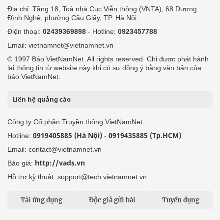
Địa chỉ: Tầng 18, Toà nhà Cục Viễn thông (VNTA), 68 Dương
Đình Nghệ, phường Cầu Giấy, TP. Hà Nội.
Điện thoại:
02439369898
- Hotline:
0923457788
Email: vietnamnet@vietnamnet.vn
© 1997 Báo VietNamNet. All rights reserved. Chỉ được phát hành
lại thông tin từ website này khi có sự đồng ý bằng văn bản của
báo VietNamNet.
Liên hệ quảng cáo
Công ty Cổ phần Truyền thông VietNamNet
0919405885 (Hà Nội)
0919435885 (Tp.HCM)
Hotline:
-
Email: contact@vietnamnet.vn
http://vads.vn
Báo giá:
Hỗ trợ kỹ thuật: support@tech.vietnamnet.vn
Tải ứng dụng
Độc giả gửi bài
Tuyển dụng