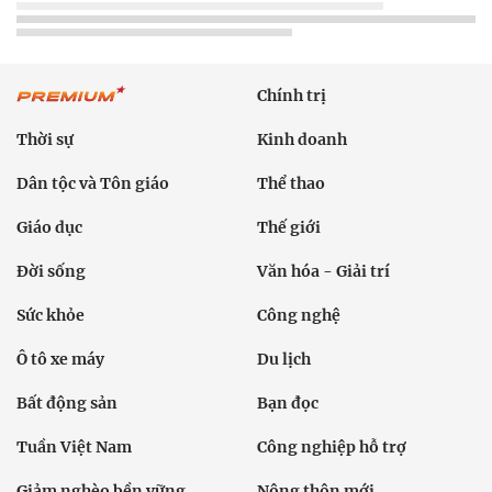
Chính trị
Thời sự
Kinh doanh
Dân tộc và Tôn giáo
Thể thao
Giáo dục
Thế giới
Đời sống
Văn hóa - Giải trí
Sức khỏe
Công nghệ
Ô tô xe máy
Du lịch
Bất động sản
Bạn đọc
Tuần Việt Nam
Công nghiệp hỗ trợ
Giảm nghèo bền vững
Nông thôn mới