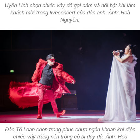
Uyên Linh chọn chiếc váy đỏ gợi cảm và nổi bật khi làm
khách mời trong liveconcert của đàn anh. Ảnh: Hoà
Nguyễn.
Đào Tố Loan chọn trang phục chưa ngôn khoan khi diện
chiếc váy trắng nên trông cô bị đẫy đà. Ảnh: Hoà