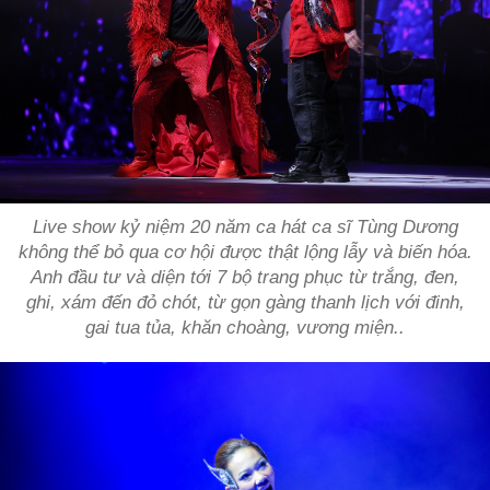
Live show kỷ niệm 20 năm ca hát ca sĩ Tùng Dương
không thể bỏ qua cơ hội được thật lộng lẫy và biến hóa.
Anh đầu tư và diện tới 7 bộ trang phục từ trắng, đen,
ghi, xám đến đỏ chót, từ gọn gàng thanh lịch với đinh,
gai tua tủa, khăn choàng, vương miện..