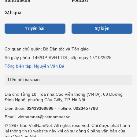
Multimedia
Podcast
24h qua
Tuyến bài
Sự kiện
Cơ quan chủ quản: Bộ Dân tộc và Tôn giáo
Số giấy phép: 146/GP-BVHTTDL, cấp ngày 17/10/2025
Tổng biên tập: Nguyễn Văn Bá
Liên hệ tòa soạn
Địa chỉ: Tầng 18, Toà nhà Cục Viễn thông (VNTA), 68 Dương
Đình Nghệ, phường Cầu Giấy, TP. Hà Nội.
Điện thoại:
02439369898
- Hotline:
0923457788
Email: vietnamnet@vietnamnet.vn
© 1997 Báo VietNamNet. All rights reserved. Chỉ được phát hành
lại thông tin từ website này khi có sự đồng ý bằng văn bản của
báo VietNamNet.