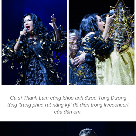
Ca sĩ Thanh Lam cũng khoe anh được Tùng Dương
tặng 'trang phục rất nặng ký' để diện trong liveconcert
của đàn em.