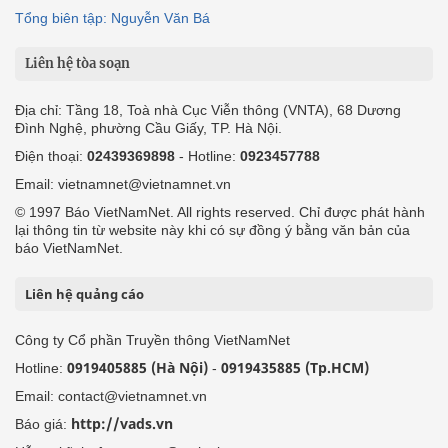
Tổng biên tập: Nguyễn Văn Bá
Liên hệ tòa soạn
Địa chỉ: Tầng 18, Toà nhà Cục Viễn thông (VNTA), 68 Dương
Đình Nghệ, phường Cầu Giấy, TP. Hà Nội.
Điện thoại:
02439369898
- Hotline:
0923457788
Email: vietnamnet@vietnamnet.vn
© 1997 Báo VietNamNet. All rights reserved. Chỉ được phát hành
lại thông tin từ website này khi có sự đồng ý bằng văn bản của
báo VietNamNet.
Liên hệ quảng cáo
Công ty Cổ phần Truyền thông VietNamNet
0919405885 (Hà Nội)
0919435885 (Tp.HCM)
Hotline:
-
Email: contact@vietnamnet.vn
http://vads.vn
Báo giá: