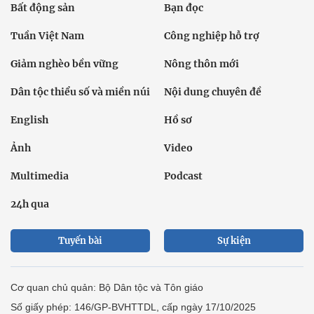
Bất động sản
Bạn đọc
Tuần Việt Nam
Công nghiệp hỗ trợ
Giảm nghèo bền vững
Nông thôn mới
Dân tộc thiểu số và miền núi
Nội dung chuyên đề
English
Hồ sơ
Ảnh
Video
Multimedia
Podcast
24h qua
Tuyến bài
Sự kiện
Cơ quan chủ quản: Bộ Dân tộc và Tôn giáo
Số giấy phép: 146/GP-BVHTTDL, cấp ngày 17/10/2025