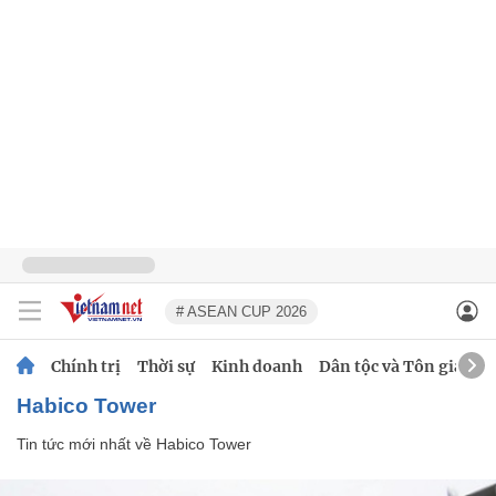
# ASEAN CUP 2026
Chính trị
Thời sự
Kinh doanh
Dân tộc và Tôn giáo
Habico Tower
Tin tức mới nhất về
Habico Tower