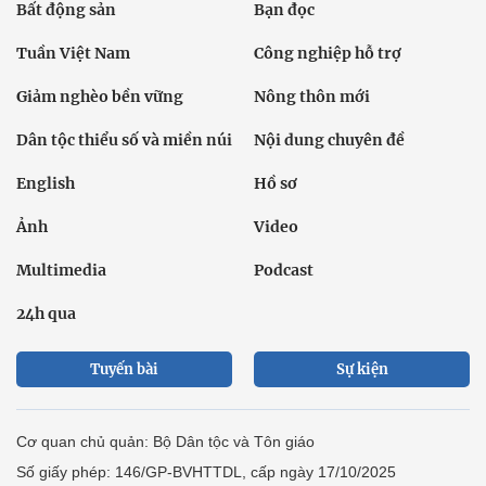
Bất động sản
Bạn đọc
Tuần Việt Nam
Công nghiệp hỗ trợ
Giảm nghèo bền vững
Nông thôn mới
Dân tộc thiểu số và miền núi
Nội dung chuyên đề
English
Hồ sơ
Ảnh
Video
Multimedia
Podcast
24h qua
Tuyến bài
Sự kiện
Cơ quan chủ quản: Bộ Dân tộc và Tôn giáo
Số giấy phép: 146/GP-BVHTTDL, cấp ngày 17/10/2025