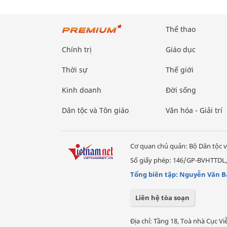
Thể thao
Chính trị
Giáo dục
Thời sự
Thế giới
Kinh doanh
Đời sống
Dân tộc và Tôn giáo
Văn hóa - Giải trí
Cơ quan chủ quản: Bộ Dân tộc v
Số giấy phép: 146/GP-BVHTTDL,
Tổng biên tập: Nguyễn Văn B
Liên hệ tòa soạn
Địa chỉ: Tầng 18, Toà nhà Cục 