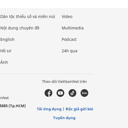
Dân tộc thiểu số và miền núi
Video
Nội dung chuyên đề
Multimedia
English
Podcast
Hồ sơ
24h qua
Ảnh
Theo dõi VietNamNet trên
amNet
5885 (Tp.HCM)
Tải ứng dụng
Độc giả gửi bài
Tuyển dụng