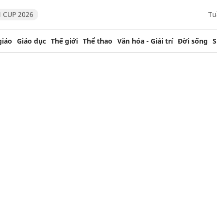
 CUP 2026
Tu
giáo
Giáo dục
Thế giới
Thể thao
Văn hóa - Giải trí
Đời sống
S