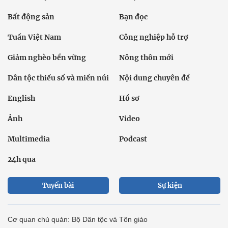
Bất động sản
Bạn đọc
Tuần Việt Nam
Công nghiệp hỗ trợ
Giảm nghèo bền vững
Nông thôn mới
Dân tộc thiểu số và miền núi
Nội dung chuyên đề
English
Hồ sơ
Ảnh
Video
Multimedia
Podcast
24h qua
Tuyến bài
Sự kiện
Cơ quan chủ quản: Bộ Dân tộc và Tôn giáo