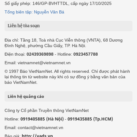
Số giấy phép: 146/GP-BVHTTDL, cấp ngày 17/10/2025
Tổng biên tập: Nguyễn Văn Bá
Liên hệ tòa soạn
Địa chỉ: Tầng 18, Toà nhà Cục Viễn thông (VNTA), 68 Dương
Đình Nghệ, phường Cầu Giấy, TP. Hà Nội.
Điện thoại:
02439369898
- Hotline:
0923457788
Email: vietnamnet@vietnamnet.vn
© 1997 Báo VietNamNet. All rights reserved. Chỉ được phát hành
lại thông tin từ website này khi có sự đồng ý bằng văn bản của
báo VietNamNet.
Liên hệ quảng cáo
Công ty Cổ phần Truyền thông VietNamNet
0919405885 (Hà Nội)
0919435885 (Tp.HCM)
Hotline:
-
Email: contact@vietnamnet.vn
http://vads.vn
Báo giá: