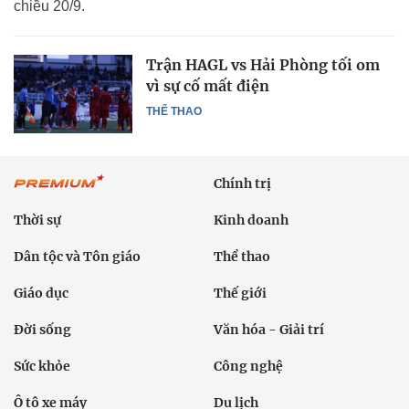
chiều 20/9.
Trận HAGL vs Hải Phòng tối om
vì sự cố mất điện
THỂ THAO
Chính trị
Thời sự
Kinh doanh
Dân tộc và Tôn giáo
Thể thao
Giáo dục
Thế giới
Đời sống
Văn hóa - Giải trí
Sức khỏe
Công nghệ
Ô tô xe máy
Du lịch