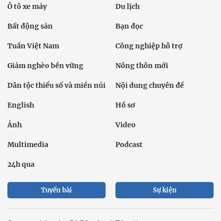
Ô tô xe máy
Du lịch
Bất động sản
Bạn đọc
Tuần Việt Nam
Công nghiệp hỗ trợ
Giảm nghèo bền vững
Nông thôn mới
Dân tộc thiểu số và miền núi
Nội dung chuyên đề
English
Hồ sơ
Ảnh
Video
Multimedia
Podcast
24h qua
Tuyến bài
Sự kiện