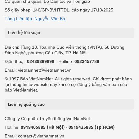
Cơ quan chủ quản: Bộ Dân tộc và Tôn giáo
Số giấy phép: 146/GP-BVHTTDL, cấp ngày 17/10/2025
Tổng biên tập: Nguyễn Văn Bá
Liên hệ tòa soạn
Địa chỉ: Tầng 18, Toà nhà Cục Viễn thông (VNTA), 68 Dương
Đình Nghệ, phường Cầu Giấy, TP. Hà Nội.
Điện thoại:
02439369898
- Hotline:
0923457788
Email: vietnamnet@vietnamnet.vn
© 1997 Báo VietNamNet. All rights reserved. Chỉ được phát hành
lại thông tin từ website này khi có sự đồng ý bằng văn bản của
báo VietNamNet.
Liên hệ quảng cáo
Công ty Cổ phần Truyền thông VietNamNet
0919405885 (Hà Nội)
0919435885 (Tp.HCM)
Hotline:
-
Email: contact@vietnamnet.vn