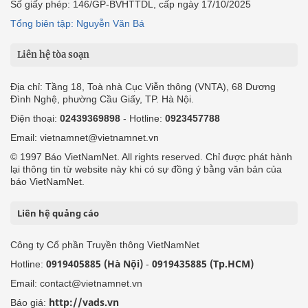
Số giấy phép: 146/GP-BVHTTDL, cấp ngày 17/10/2025
Tổng biên tập: Nguyễn Văn Bá
Liên hệ tòa soạn
Địa chỉ: Tầng 18, Toà nhà Cục Viễn thông (VNTA), 68 Dương
Đình Nghệ, phường Cầu Giấy, TP. Hà Nội.
Điện thoại:
02439369898
- Hotline:
0923457788
Email: vietnamnet@vietnamnet.vn
© 1997 Báo VietNamNet. All rights reserved. Chỉ được phát hành
lại thông tin từ website này khi có sự đồng ý bằng văn bản của
báo VietNamNet.
Liên hệ quảng cáo
Công ty Cổ phần Truyền thông VietNamNet
0919405885 (Hà Nội)
0919435885 (Tp.HCM)
Hotline:
-
Email: contact@vietnamnet.vn
http://vads.vn
Báo giá: