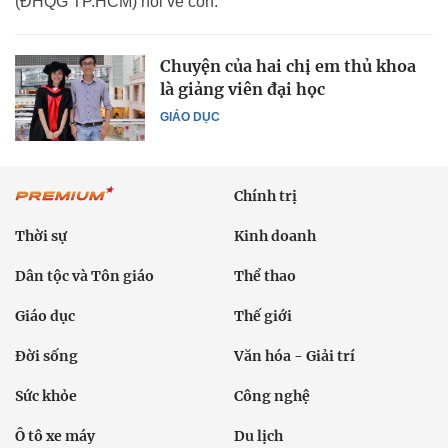
(ĐHQG TP.HCM) nói về con.
Chuyện của hai chị em thủ khoa
là giảng viên đại học
GIÁO DỤC
Chính trị
Thời sự
Kinh doanh
Dân tộc và Tôn giáo
Thể thao
Giáo dục
Thế giới
Đời sống
Văn hóa - Giải trí
Sức khỏe
Công nghệ
Ô tô xe máy
Du lịch