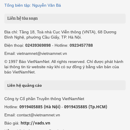
Tổng biên tập: Nguyễn Văn Bá
Liên hệ tòa soạn
Địa chỉ: Tầng 18, Toà nhà Cục Viễn thông (VNTA), 68 Dương
Đình Nghệ, phường Cầu Giấy, TP. Hà Nội.
Điện thoại:
02439369898
- Hotline:
0923457788
Email: vietnamnet@vietnamnet.vn
© 1997 Báo VietNamNet. All rights reserved. Chỉ được phát hành
lại thông tin từ website này khi có sự đồng ý bằng văn bản của
báo VietNamNet.
Liên hệ quảng cáo
Công ty Cổ phần Truyền thông VietNamNet
0919405885 (Hà Nội)
0919435885 (Tp.HCM)
Hotline:
-
Email: contact@vietnamnet.vn
http://vads.vn
Báo giá: