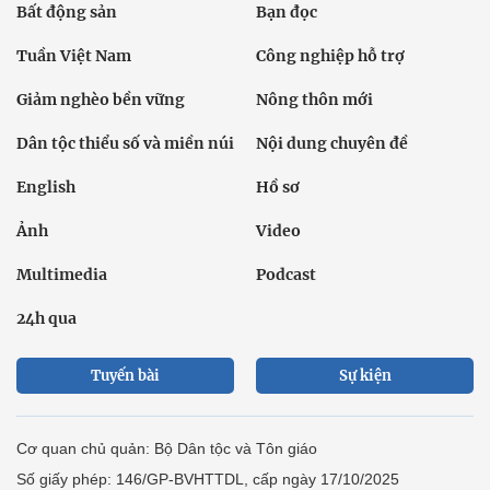
Bất động sản
Bạn đọc
Tuần Việt Nam
Công nghiệp hỗ trợ
Giảm nghèo bền vững
Nông thôn mới
Dân tộc thiểu số và miền núi
Nội dung chuyên đề
English
Hồ sơ
Ảnh
Video
Multimedia
Podcast
24h qua
Tuyến bài
Sự kiện
Cơ quan chủ quản: Bộ Dân tộc và Tôn giáo
Số giấy phép: 146/GP-BVHTTDL, cấp ngày 17/10/2025