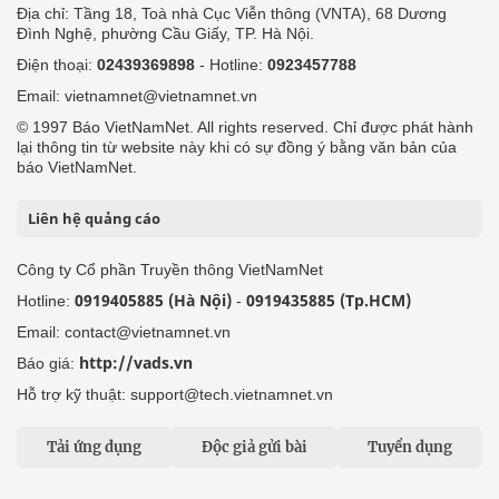
Địa chỉ: Tầng 18, Toà nhà Cục Viễn thông (VNTA), 68 Dương
Đình Nghệ, phường Cầu Giấy, TP. Hà Nội.
Điện thoại:
02439369898
- Hotline:
0923457788
Email: vietnamnet@vietnamnet.vn
© 1997 Báo VietNamNet. All rights reserved. Chỉ được phát hành
lại thông tin từ website này khi có sự đồng ý bằng văn bản của
báo VietNamNet.
Liên hệ quảng cáo
Công ty Cổ phần Truyền thông VietNamNet
0919405885 (Hà Nội)
0919435885 (Tp.HCM)
Hotline:
-
Email: contact@vietnamnet.vn
http://vads.vn
Báo giá:
Hỗ trợ kỹ thuật: support@tech.vietnamnet.vn
Tải ứng dụng
Độc giả gửi bài
Tuyển dụng