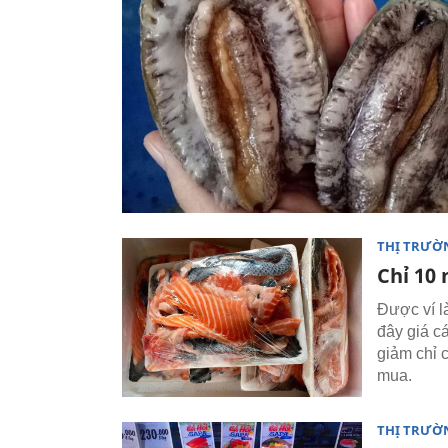
THỊ TRƯỜ
Chỉ 10 
Được ví là
đây giá c
giảm chỉ 
mua.
THỊ TRƯỜ