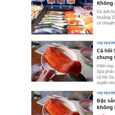
Không c
Do ảnh hư
khoảng 10
có chuyện
THỊ TRƯỜ
Cá hồi
chung 
Hiện nay,
Spa phải 
cá hồi Sa
xuyên như
THỊ TRƯỜ
Đặc sản
không 