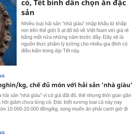
có, Tết bình dân chọn ăn đặc
sản
Nhiều loại hải sản “nhà giàu” nhập khẩu từ khắp
nơi trên thế giới ồ ạt đổ bộ về Việt Nam với giá rẻ
bằng một nửa những năm trước đây. Đây sẽ là
nguồn thực phẩm lý tưởng cho nhiều gia đình có
điều kiện trong dịp Tết này.
NG
nghìn/kg, chế đủ món với hải sản ‘nhà giàu’
 hải sản “nhà giàu” vì có giá đắt đỏ, thế nhưng thời gian gần
á hồi giảm chưa từng có. Đặc biệt xương loại cá này nay
còn 10.000-20.000 đồng/kg, song muốn ăn phải canh giờ đi
NG