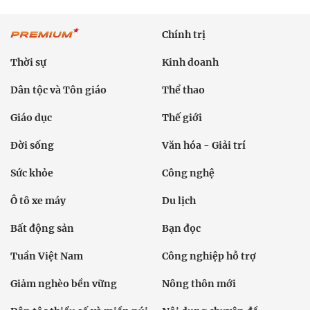
Chính trị
Thời sự
Kinh doanh
Dân tộc và Tôn giáo
Thể thao
Giáo dục
Thế giới
Đời sống
Văn hóa - Giải trí
Sức khỏe
Công nghệ
Ô tô xe máy
Du lịch
Bất động sản
Bạn đọc
Tuần Việt Nam
Công nghiệp hỗ trợ
Giảm nghèo bền vững
Nông thôn mới