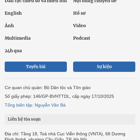
Dân tộc thiểu số và miền núi
Nội dung chuyên đề
English
Hồ sơ
Ảnh
Video
Multimedia
Podcast
24h qua
Tuyến bài
Sự kiện
Cơ quan chủ quản: Bộ Dân tộc và Tôn giáo
Số giấy phép: 146/GP-BVHTTDL, cấp ngày 17/10/2025
Tổng biên tập: Nguyễn Văn Bá
Liên hệ tòa soạn
Địa chỉ: Tầng 18, Toà nhà Cục Viễn thông (VNTA), 68 Dương
Đình Nghệ, phường Cầu Giấy, TP. Hà Nội.