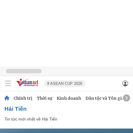
# ASEAN CUP 2026
Chính trị
Thời sự
Kinh doanh
Dân tộc và Tôn giáo
Hải Tiến
Tin tức mới nhất về
Hải Tiến