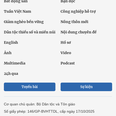
Bất động sản
Bạn đọc
Tuần Việt Nam
Công nghiệp hỗ trợ
Giảm nghèo bền vững
Nông thôn mới
Dân tộc thiểu số và miền núi
Nội dung chuyên đề
English
Hồ sơ
Ảnh
Video
Multimedia
Podcast
24h qua
Tuyến bài
Sự kiện
Cơ quan chủ quản: Bộ Dân tộc và Tôn giáo
Số giấy phép: 146/GP-BVHTTDL, cấp ngày 17/10/2025