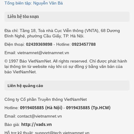
Tổng biên tập: Nguyễn Văn Bá
Liên hệ tòa soạn
Địa chỉ: Tầng 18, Toà nhà Cục Viễn thông (VNTA), 68 Dương
Đình Nghệ, phường Cầu Giấy, TP. Hà Nội.
Điện thoại:
02439369898
- Hotline:
0923457788
Email: vietnamnet@vietnamnet.vn
© 1997 Báo VietNamNet. All rights reserved. Chỉ được phát hành
lại thông tin từ website này khi có sự đồng ý bằng văn bản của
báo VietNamNet.
Liên hệ quảng cáo
Công ty Cổ phần Truyền thông VietNamNet
0919405885 (Hà Nội)
0919435885 (Tp.HCM)
Hotline:
-
Email: contact@vietnamnet.vn
http://vads.vn
Báo giá:
Hỗ trợ kỹ thuật: support@tech.vietnamnet.vn