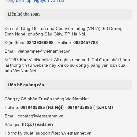
Tổng biên tập: Nguyễn Văn Bá
Liên hệ tòa soạn
Địa chỉ: Tầng 18, Toà nhà Cục Viễn thông (VNTA), 68 Dương
Đình Nghệ, phường Cầu Giấy, TP. Hà Nội.
Điện thoại:
02439369898
- Hotline:
0923457788
Email: vietnamnet@vietnamnet.vn
© 1997 Báo VietNamNet. All rights reserved. Chỉ được phát hành
lại thông tin từ website này khi có sự đồng ý bằng văn bản của
báo VietNamNet.
Liên hệ quảng cáo
Công ty Cổ phần Truyền thông VietNamNet
0919405885 (Hà Nội)
0919435885 (Tp.HCM)
Hotline:
-
Email: contact@vietnamnet.vn
http://vads.vn
Báo giá:
Hỗ trợ kỹ thuật: support@tech.vietnamnet.vn