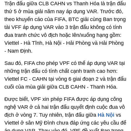
Trận đấu giữa CLB CAHN vs Thanh Hóa là trận đấu
thứ 5 ở mùa giải năm nay áp dụng VAR. Trước đó,
theo khuyến cáo của FIFA, BTC giải cùng Ban trọng
tài VFF áp dụng VAR vào 3 trận đấu không có tính
đua tranh chức vô địch hoặc lên/xuống hạng gồm:
Viettel - Hà Tĩnh, Hà Nội - Hải Phòng và Hải Phòng
- Nam Định.
Sau đó, FIFA cho phép VPF có thể áp dụng VAR tại
những trận đấu có tính chất cạnh tranh cao hơn:
Viettel FC - CAHN tại vòng 6 giai đoạn 2 và trận đấu
cuối của mùa giải giữa CLB CAHN - Thanh Hóa.
Được biết, VPF xin phép FIFA được áp dụng công
nghệ VAR ở cả hai trận đấu quyết định cuộc đua vô
địch ở vòng 7. Tuy nhiên, trận đấu giữa
Hà Nội
vs
Viettel ở sân Mỹ Đình chưa đáp ứng các yêu cầu để
áp dụng VAR. Thay vào đó, VPF đề xuất Ban trọng