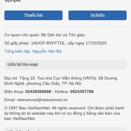
24h qua
Tuyến bài
Sự kiện
Cơ quan chủ quản: Bộ Dân tộc và Tôn giáo
Số giấy phép: 146/GP-BVHTTDL, cấp ngày 17/10/2025
Tổng biên tập: Nguyễn Văn Bá
Liên hệ tòa soạn
Địa chỉ: Tầng 18, Toà nhà Cục Viễn thông (VNTA), 68 Dương
Đình Nghệ, phường Cầu Giấy, TP. Hà Nội.
Điện thoại:
02439369898
- Hotline:
0923457788
Email: vietnamnet@vietnamnet.vn
© 1997 Báo VietNamNet. All rights reserved. Chỉ được phát hành
lại thông tin từ website này khi có sự đồng ý bằng văn bản của
báo VietNamNet.