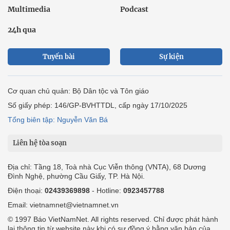
Multimedia
Podcast
24h qua
Tuyến bài
Sự kiện
Cơ quan chủ quản: Bộ Dân tộc và Tôn giáo
Số giấy phép: 146/GP-BVHTTDL, cấp ngày 17/10/2025
Tổng biên tập: Nguyễn Văn Bá
Liên hệ tòa soạn
Địa chỉ: Tầng 18, Toà nhà Cục Viễn thông (VNTA), 68 Dương
Đình Nghệ, phường Cầu Giấy, TP. Hà Nội.
Điện thoại:
02439369898
- Hotline:
0923457788
Email: vietnamnet@vietnamnet.vn
© 1997 Báo VietNamNet. All rights reserved. Chỉ được phát hành
lại thông tin từ website này khi có sự đồng ý bằng văn bản của