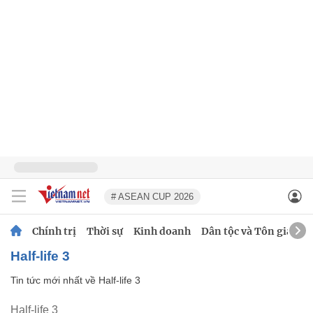
# ASEAN CUP 2026
Chính trị
Thời sự
Kinh doanh
Dân tộc và Tôn giáo
Half-life 3
Tin tức mới nhất về
Half-life 3
Half-life 3