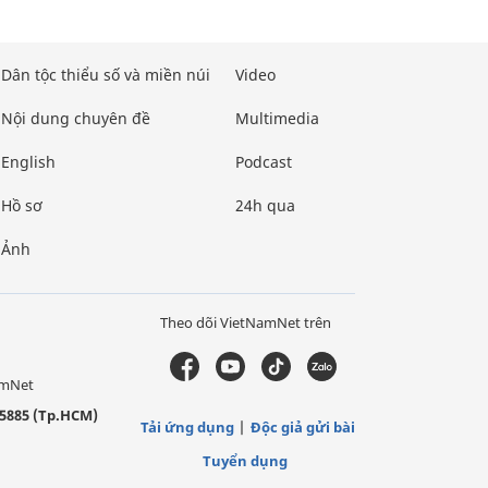
Dân tộc thiểu số và miền núi
Video
Nội dung chuyên đề
Multimedia
English
Podcast
Hồ sơ
24h qua
Ảnh
Theo dõi VietNamNet trên
amNet
5885 (Tp.HCM)
Tải ứng dụng
Độc giả gửi bài
Tuyển dụng