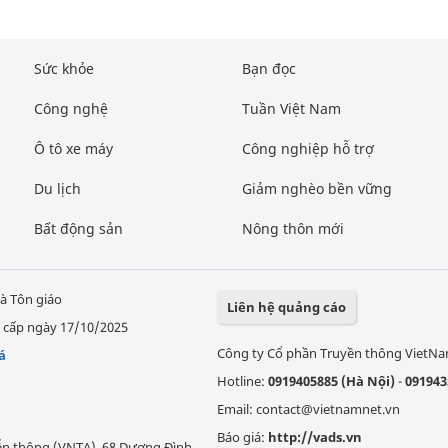
Sức khỏe
Bạn đọc
Công nghệ
Tuần Việt Nam
Ô tô xe máy
Công nghiệp hỗ trợ
Du lịch
Giảm nghèo bền vững
Bất động sản
Nông thôn mới
à Tôn giáo
Liên hệ quảng cáo
 cấp ngày 17/10/2025
Công ty Cổ phần Truyền thông VietN
á
Hotline:
0919405885 (Hà Nội)
-
091943
Email: contact@vietnamnet.vn
Báo giá:
http://vads.vn
Viễn thông (VNTA), 68 Dương Đình