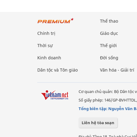
Thể thao
Chính trị
Giáo dục
Thời sự
Thế giới
Kinh doanh
Đời sống
Dân tộc và Tôn giáo
Văn hóa - Giải trí
Cơ quan chủ quản: Bộ Dân tộc v
Số giấy phép: 146/GP-BVHTTDL,
Tổng biên tập: Nguyễn Văn B
Liên hệ tòa soạn
Địa chỉ: Tầng 18, Toà nhà Cục 