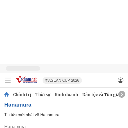
# ASEAN CUP 2026
Chính trị
Thời sự
Kinh doanh
Dân tộc và Tôn giáo
Hanamura
Tin tức mới nhất về
Hanamura
Hanamura