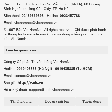
Địa chỉ: Tầng 18, Toà nhà Cục Viễn thông (VNTA), 68 Dương
Đình Nghệ, phường Cầu Giấy, TP. Hà Nội.
Điện thoại:
02439369898
- Hotline:
0923457788
Email: vietnamnet@vietnamnet.vn
© 1997 Báo VietNamNet. All rights reserved. Chỉ được phát hành
lại thông tin từ website này khi có sự đồng ý bằng văn bản của
báo VietNamNet.
Liên hệ quảng cáo
Công ty Cổ phần Truyền thông VietNamNet
0919405885 (Hà Nội)
0919435885 (Tp.HCM)
Hotline:
-
Email: contact@vietnamnet.vn
http://vads.vn
Báo giá:
Hỗ trợ kỹ thuật: support@tech.vietnamnet.vn
Tải ứng dụng
Độc giả gửi bài
Tuyển dụng