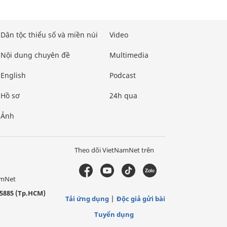
Dân tộc thiểu số và miền núi
Video
Nội dung chuyên đề
Multimedia
English
Podcast
Hồ sơ
24h qua
Ảnh
Theo dõi VietNamNet trên
amNet
5885 (Tp.HCM)
Tải ứng dụng
Độc giả gửi bài
Tuyển dụng