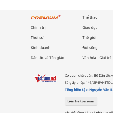
Thể thao
Chính trị
Giáo dục
Thời sự
Thế giới
Kinh doanh
Đời sống
Dân tộc và Tôn giáo
Văn hóa - Giải trí
Cơ quan chủ quản: Bộ Dân tộc v
Số giấy phép: 146/GP-BVHTTDL,
Tổng biên tập: Nguyễn Văn B
Liên hệ tòa soạn
Địa chỉ: Tầng 18, Toà nhà Cục 