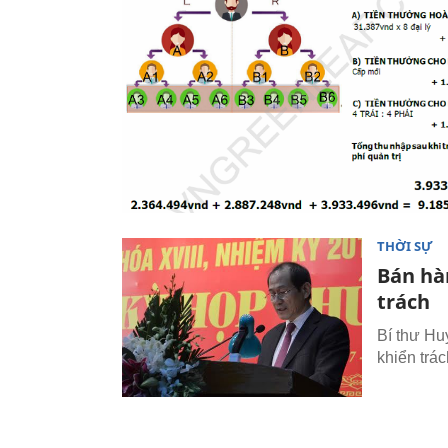
THỜI SỰ
Bán hà
trách
Bí thư Hu
khiển trá