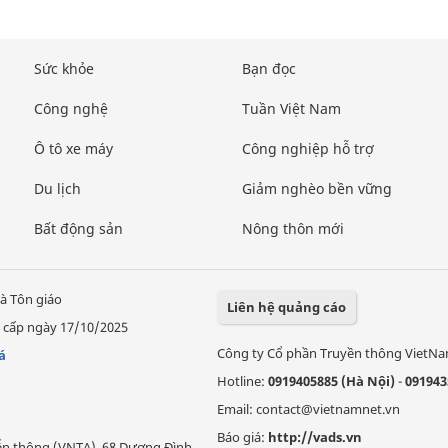
Sức khỏe
Bạn đọc
Công nghệ
Tuần Việt Nam
Ô tô xe máy
Công nghiệp hỗ trợ
Du lịch
Giảm nghèo bền vững
Bất động sản
Nông thôn mới
à Tôn giáo
Liên hệ quảng cáo
 cấp ngày 17/10/2025
Công ty Cổ phần Truyền thông VietN
á
Hotline:
0919405885 (Hà Nội)
-
091943
Email: contact@vietnamnet.vn
Báo giá:
http://vads.vn
Viễn thông (VNTA), 68 Dương Đình