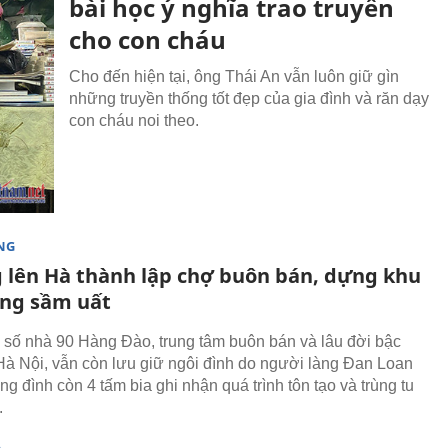
bài học ý nghĩa trao truyền
cho con cháu
Cho đến hiện tại, ông Thái An vẫn luôn giữ gìn
những truyền thống tốt đẹp của gia đình và răn dạy
con cháu noi theo.
NG
g lên Hà thành lập chợ buôn bán, dựng khu
êng sầm uất
 số nhà 90 Hàng Đào, trung tâm buôn bán và lâu đời bậc
Hà Nội, vẫn còn lưu giữ ngôi đình do người làng Đan Loan
ong đình còn 4 tấm bia ghi nhận quá trình tôn tạo và trùng tu
.
Ạ