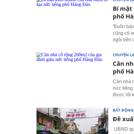
Bí mật
phố Hà
'Buôn bán
cũng có xe
ngồi trên 
CHUYỆN L
Căn nh
phố Hà
Căn nhà r
nức tiếng
được lối k
BẤT ĐỘNG
Đề xuấ
UBND quận