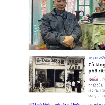
THỊ TRƯỜ
Cả làn
phố ri
- Ở
nhất của 
lập ra. Tr
công trình
CHUYỆN L