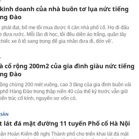
 kinh doanh của nhà buôn tơ lụa nức tiếng
ng Đào
 phát đạt, bố mẹ tôi mua được 4 căn nhà phố cổ. Họ đi đâu
 đưa rước. Mỗi lần đi học, tôi đều diện áo trắng, quần tây
chiếc xe ô tô sang trọng để gia nhân đưa đi, đón về'.
Ạ
à cổ rộng 200m2 của gia đình giàu nức tiếng
ng Đào
ộng chừng 200 mét vuông, cao 3 tầng của gia đình buôn vải
 phố Hàng Đào trong thập niên 40 của thế kỷ trước vẫn giữ
iến trúc cổ kính, nguyên sơ vốn có.
 SẢN
t lát đá mặt đường 11 tuyến Phố cổ Hà Nội
 Hoàn Kiếm đề nghị Thành phố cho triển khai lát đá mặt