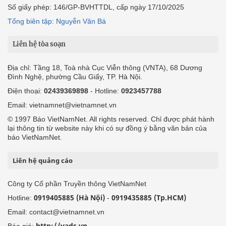
Số giấy phép: 146/GP-BVHTTDL, cấp ngày 17/10/2025
Tổng biên tập: Nguyễn Văn Bá
Liên hệ tòa soạn
Địa chỉ: Tầng 18, Toà nhà Cục Viễn thông (VNTA), 68 Dương
Đình Nghệ, phường Cầu Giấy, TP. Hà Nội.
Điện thoại:
02439369898
- Hotline:
0923457788
Email: vietnamnet@vietnamnet.vn
© 1997 Báo VietNamNet. All rights reserved. Chỉ được phát hành
lại thông tin từ website này khi có sự đồng ý bằng văn bản của
báo VietNamNet.
Liên hệ quảng cáo
Công ty Cổ phần Truyền thông VietNamNet
0919405885 (Hà Nội)
0919435885 (Tp.HCM)
Hotline:
-
Email: contact@vietnamnet.vn
http://vads.vn
Báo giá: