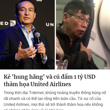
Kẻ 'hung hăng' và cú đấm 1 tỷ USD
thảm họa United Airlines
Trong thời đại Tnternet, khủng hoảng truyền thông bùng nổ
rất nhanh và có thể lan rộng trên toàn cầu. Từ sự cố của
United Airlines, mọi thứ sẽ trở thành thảm họa nếu không