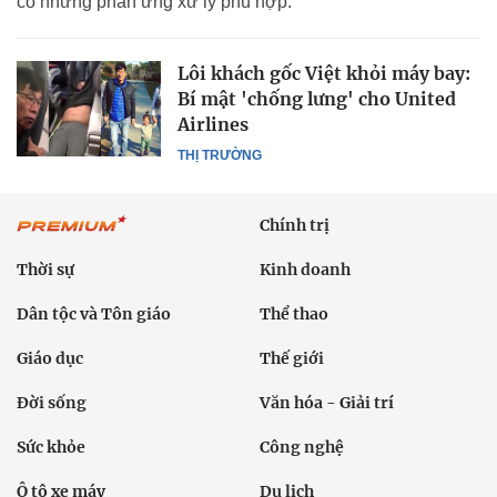
có những phản ứng xử lý phù hợp.
Lôi khách gốc Việt khỏi máy bay:
Bí mật 'chống lưng' cho United
Airlines
THỊ TRƯỜNG
Chính trị
Thời sự
Kinh doanh
Dân tộc và Tôn giáo
Thể thao
Giáo dục
Thế giới
Đời sống
Văn hóa - Giải trí
Sức khỏe
Công nghệ
Ô tô xe máy
Du lịch