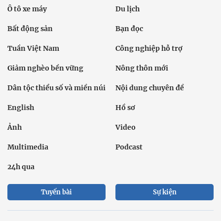
Ô tô xe máy
Du lịch
Bất động sản
Bạn đọc
Tuần Việt Nam
Công nghiệp hỗ trợ
Giảm nghèo bền vững
Nông thôn mới
Dân tộc thiểu số và miền núi
Nội dung chuyên đề
English
Hồ sơ
Ảnh
Video
Multimedia
Podcast
24h qua
Tuyến bài
Sự kiện