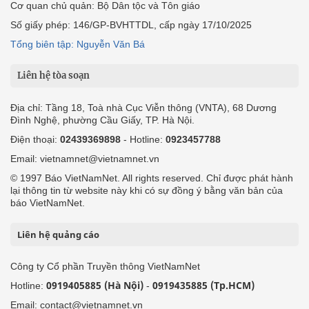
Cơ quan chủ quản: Bộ Dân tộc và Tôn giáo
Số giấy phép: 146/GP-BVHTTDL, cấp ngày 17/10/2025
Tổng biên tập: Nguyễn Văn Bá
Liên hệ tòa soạn
Địa chỉ: Tầng 18, Toà nhà Cục Viễn thông (VNTA), 68 Dương
Đình Nghệ, phường Cầu Giấy, TP. Hà Nội.
Điện thoại:
02439369898
- Hotline:
0923457788
Email: vietnamnet@vietnamnet.vn
© 1997 Báo VietNamNet. All rights reserved. Chỉ được phát hành
lại thông tin từ website này khi có sự đồng ý bằng văn bản của
báo VietNamNet.
Liên hệ quảng cáo
Công ty Cổ phần Truyền thông VietNamNet
0919405885 (Hà Nội)
0919435885 (Tp.HCM)
Hotline:
-
Email: contact@vietnamnet.vn