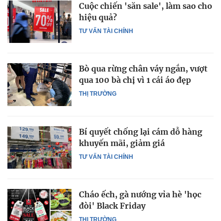
Cuộc chiến 'săn sale', làm sao cho
hiệu quả?
TƯ VẤN TÀI CHÍNH
Bò qua rừng chân váy ngắn, vượt
qua 100 bà chị vì 1 cái áo đẹp
THỊ TRƯỜNG
Bí quyết chống lại cám dỗ hàng
khuyến mãi, giảm giá
TƯ VẤN TÀI CHÍNH
Cháo ếch, gà nướng vỉa hè 'học
đòi' Black Friday
THỊ TRƯỜNG