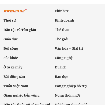
Chính trị
Thời sự
Kinh doanh
Dân tộc và Tôn giáo
Thể thao
Giáo dục
Thế giới
Đời sống
Văn hóa - Giải trí
Sức khỏe
Công nghệ
Ô tô xe máy
Du lịch
Bất động sản
Bạn đọc
Tuần Việt Nam
Công nghiệp hỗ trợ
Giảm nghèo bền vững
Nông thôn mới
Dân tộc thiểu số và miền núi
Nội dung chuyên đề