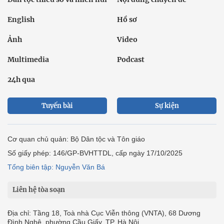
English
Hồ sơ
Ảnh
Video
Multimedia
Podcast
24h qua
Tuyến bài
Sự kiện
Cơ quan chủ quản: Bộ Dân tộc và Tôn giáo
Số giấy phép: 146/GP-BVHTTDL, cấp ngày 17/10/2025
Tổng biên tập: Nguyễn Văn Bá
Liên hệ tòa soạn
Địa chỉ: Tầng 18, Toà nhà Cục Viễn thông (VNTA), 68 Dương
Đình Nghệ, phường Cầu Giấy, TP. Hà Nội.