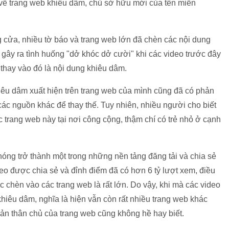
ề trang web khiêu dâm, chủ sở hữu mới của tên miền
g cửa, nhiều tờ báo và trang web lớn đã chèn các nội dung
 gây ra tình huống "dở khóc dở cười" khi các video trước đây
 thay vào đó là nội dung khiêu dâm.
hiêu dâm xuất hiện trên trang web của mình cũng đã có phản
các nguồn khác để thay thế. Tuy nhiên, nhiều người cho biết
ác trang web này tại nơi công cộng, thậm chí có trẻ nhỏ ở cạnh
ng trở thành một trong những nền tảng đăng tải và chia sẻ
ideo được chia sẻ và đỉnh điểm đã có hơn 6 tỷ lượt xem, điều
chèn vào các trang web là rất lớn. Do vậy, khi mà các video
iêu dâm, nghĩa là hiện vẫn còn rất nhiều trang web khác
bản thân chủ của trang web cũng không hề hay biết.