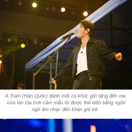
A.Train (Hàn Quốc) dành một ca khúc gửi tặng đến mẹ,
vừa lan tỏa tình cảm mẫu tử được thể hiện bằng ngôn
ngữ âm nhạc đến khán giả trẻ.