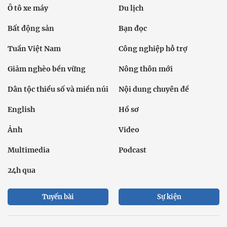
Ô tô xe máy
Du lịch
Bất động sản
Bạn đọc
Tuần Việt Nam
Công nghiệp hỗ trợ
Giảm nghèo bền vững
Nông thôn mới
Dân tộc thiểu số và miền núi
Nội dung chuyên đề
English
Hồ sơ
Ảnh
Video
Multimedia
Podcast
24h qua
Tuyến bài
Sự kiện