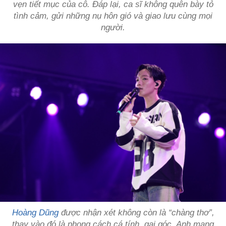
vẹn tiết mục của cô. Đáp lại, ca sĩ không quên bày tỏ
tình cảm, gửi những nụ hôn gió và giao lưu cùng mọi
người.
Hoàng Dũng
được nhận xét không còn là “chàng thơ”,
thay vào đó là phong cách cá tính, gai góc. Anh mang