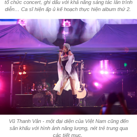
tổ chức concert, ghi dấu với khả năng sáng tác lẫn trình
diễn… Ca sĩ hiện ấp ủ kế hoạch thực hiện album thứ 2.
Vũ Thanh Vân - một đại diện của Việt Nam cũng đến
sân khấu với hình ảnh năng lượng, nét trẻ trung qua
các tiết mục.