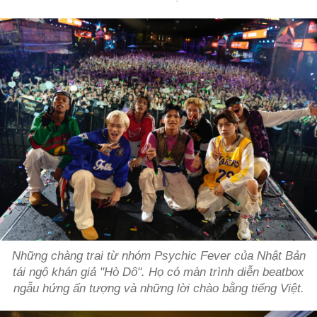
Những chàng trai từ nhóm Psychic Fever của Nhật Bản
tái ngộ khán giả "Hò Dô". Họ có màn trình diễn beatbox
ngẫu hứng ấn tượng và những lời chào bằng tiếng Việt.