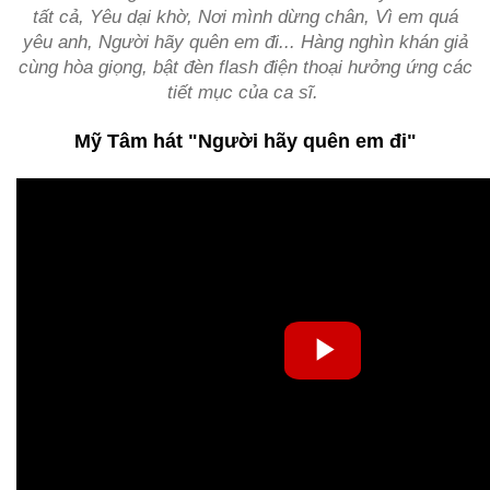
tất cả, Yêu dại khờ, Nơi mình dừng chân, Vì em quá
yêu anh, Người hãy quên em đi..
. Hàng nghìn khán giả
cùng hòa giọng, bật đèn flash điện thoại hưởng ứng các
tiết mục của ca sĩ.
Mỹ Tâm hát "Người hãy quên em đi"