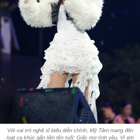
Với vai trò nghệ sĩ biểu diễn chính, Mỹ Tâm mang đến
loạt ca khúc gắn liền tên tuổi:
Giấc mơ tình yêu, Vì em