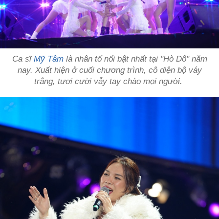
Ca sĩ
Mỹ Tâm
là nhân tố nổi bật nhất tại "Hò Dô" năm
nay. Xuất hiện ở cuối chương trình, cô diện bộ váy
trắng, tươi cười vẫy tay chào mọi người.