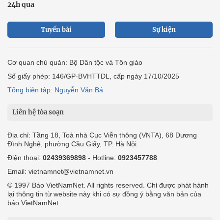
24h qua
Tuyến bài
Sự kiện
Cơ quan chủ quản: Bộ Dân tộc và Tôn giáo
Số giấy phép: 146/GP-BVHTTDL, cấp ngày 17/10/2025
Tổng biên tập: Nguyễn Văn Bá
Liên hệ tòa soạn
Địa chỉ: Tầng 18, Toà nhà Cục Viễn thông (VNTA), 68 Dương
Đình Nghệ, phường Cầu Giấy, TP. Hà Nội.
Điện thoại:
02439369898
- Hotline:
0923457788
Email: vietnamnet@vietnamnet.vn
© 1997 Báo VietNamNet. All rights reserved. Chỉ được phát hành
lại thông tin từ website này khi có sự đồng ý bằng văn bản của
báo VietNamNet.