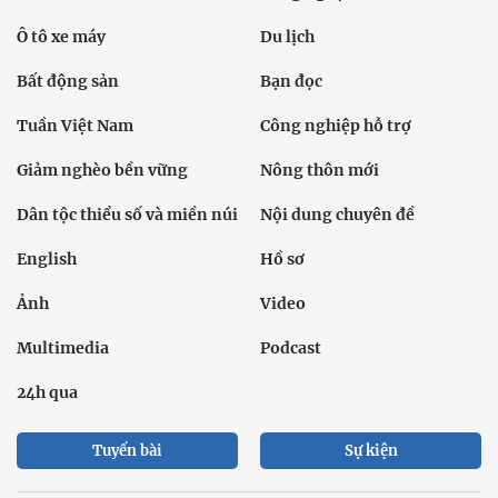
Ô tô xe máy
Du lịch
Bất động sản
Bạn đọc
Tuần Việt Nam
Công nghiệp hỗ trợ
Giảm nghèo bền vững
Nông thôn mới
Dân tộc thiểu số và miền núi
Nội dung chuyên đề
English
Hồ sơ
Ảnh
Video
Multimedia
Podcast
24h qua
Tuyến bài
Sự kiện